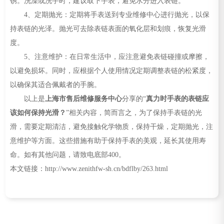
锈。洗澡或洗手时，建议取下手表，避免水分进入表链。
4、定期抛光：定期将手表送到专业维修中心进行抛光，以保
持表链的光泽。抛光可去除表链表面的氧化层和划痕，恢复光滑
度。
5、注意维护：在日常生活中，应注意避免表链碰撞或摩擦，
以避免损坏。同时，应根据个人使用情况定期调整表链的松紧度，
以确保其适合佩戴者的手腕。
以上是
上海市售后维修服务中心
分享的“
真力时手表的表链应
该如何保持光滑？
”相关内容，简而言之，为了保持手表链的光
滑，需要定期清洁，避免接触化学物质，保持干燥，定期抛光，注
意维护等方面。这些措施有助于保持手表的美观，延长其使用寿
命。如有其他问题，请致电底部400。
本文链接：http://www.zenithfw-sh.cn/bdflby/263.html