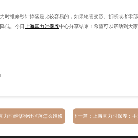
时维修秒针掉落是比较容易的，如果轮管变形、折断或者零部
降低。今日
上海真力时保养
中心分享结束！希望可以帮助到大家
l
真力时维修秒针掉落怎么维修
下一篇：
上海真力时保养：手
呢？
么会断？如何更换表带