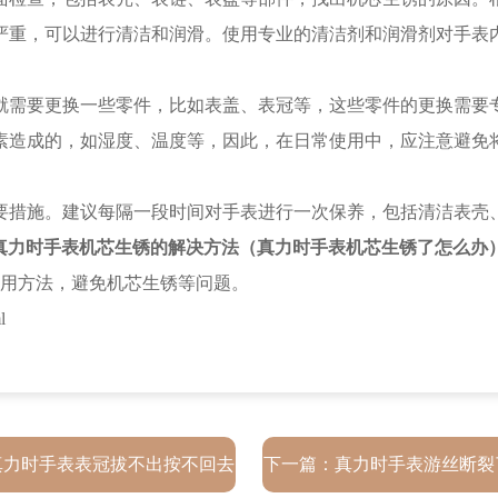
路真力时售后服务中心（需提前预约）
重，可以进行清洁和润滑。使用专业的清洁剂和润滑剂对手表
安路真力时售后服务中心（需提前预约）
平路真力时售后服务中心（需提前预约）
需要更换一些零件，比如表盖、表冠等，这些零件的更换需要
同街真力时售后服务中心（需提前预约）
造成的，如湿度、温度等，因此，在日常使用中，应注意避免
龙华路真力时售后服务中心（需提前预约）
兴大街真力时售后服务中心（需提前预约）
措施。建议每隔一段时间对手表进行一次保养，包括清洁表壳
街与康庄路交叉口真力时售后服务中心（需提前预约）
真力时手表机芯生锈的解决方法（真力时手表机芯生锈了怎么办
路真力时售后服务中心（需提前预约）
用方法，避免机芯生锈等问题。
街真力时售后服务中心（需提前预约）
l
街真力时售后服务中心（需提前预约）
真力时售后服务中心（需提前预约）
街真力时售后服务中心（需提前预约）
河大街真力时售后服务中心（需提前预约）
路与南九经街交汇处真力时售后服务中心（需提前预约）
真力时手表表冠拔不出按不回去
下一篇：
真力时手表游丝断裂
街真力时售后服务中心（需提前预约）