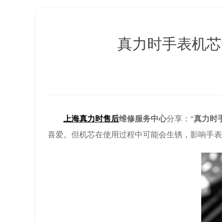
上海市黄浦区南京东路299
南京市秦淮区中山南路1号南京
常州市新北区龙锦路1590号
真力时手表机芯
徐州市鼓楼区淮海东路29号苏
扬州市邗江区国展路29号星耀
盐城市盐都区世纪大道5号盐
泰州市海陵区永定东路399
宁波市江北区大闸南路500号
上海真力时售后
维修服务中心
分享：“
真力时
杭州市上城区钱江路1366号
喜爱。但机芯在使用过程中可能会生锈，影响手表
金华市金东区东市南街777号
绍兴市越城区胜利东路379
嘉兴市南湖区广益路705号嘉
南昌市红谷滩新区红谷中大道9
济南市历下区经十路11111
广州市天河区天河路230号万