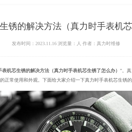
号宏伊国际广场写字楼8层806室（需提前预约）
中心22层22-C1-C3室（需提前预约）
现代传媒中心5号楼10层1008室（需提前预约）
生锈的解决方法（真力时手表机
宁广场IFC国际金融中心35层3508室（需提前预约）
天地写字楼1号楼18层1803室（需提前预约）
发布时间：2023.11.16
浏览量：
人
作者：真力时维修
城金融城写字楼1号楼16层1604室（需提前预约）
号置地商务中心东塔（华润万象城）17层1706室（需提前预约）
来福士广场办公楼20层2009室（需提前预约）
手表机芯生锈的解决方法（真力时手表机芯生锈了怎么办）
”。
华润大厦A座5层503-5室（需提前预约）
的正常使用和外观。下面给大家介绍一下真力时手表机芯生锈的
金华万达广场4号楼22楼2209室（需提前预约）
号世茂天际中心写字楼8层805室（需提前预约）
兴世界贸易中心A座13层1304室（需提前预约）
98号绿地双子塔（中央广场）A1座办公楼14层14-07室（需提前预约）
号华润中心写字楼（万象城）15层1508室（需提前预约）
菱汇国际中心A塔7层704室（需提前预约）