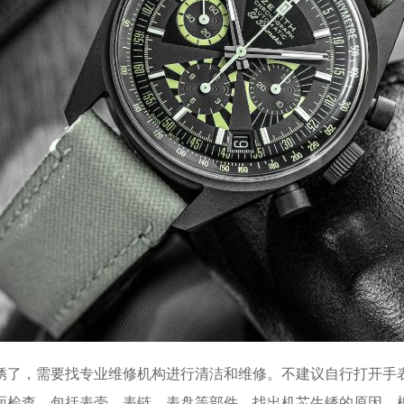
375号世界贸易中心大厦南塔15层1507室（需提前预约）
号华润大厦17层1701室（需提前预约）
华贸大厦（华贸天地）1座30层30-05室（需提前预约）
象城华润大厦B座11层1104室（需提前预约）
环泰禾广场2号楼5层509室（需提前预约）
C东原中心24层2406B室（需提前预约）
号融恒时代广场9层902室（需提前预约）
茂环球金融中心写字楼10层1013室（需提前预约）
大厦29层2905室（需提前预约）
15号亨得利名表维修授权店3楼（需提前预约）
亨得利名表维修授权店1楼（需提前预约）
得利名表维修授权店1楼（需提前预约）
战大街真力时售后服务中心（需提前预约）
路真力时售后服务中心（需提前预约）
了，需要找专业维修机构进行清洁和维修。不建议自行打开手
街真力时售后服务中心（需提前预约）
检查，包括表壳、表链、表盘等部件，找出机芯生锈的原因。