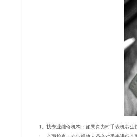
广州市越秀区环市东路371-
深圳市罗湖区深南东路5001
惠州市惠城区江北文昌一路7号
厦门市思明区湖滨东路95号万
福州市晋安区竹屿路6号东二
成都市锦江区人民东路6号SA
重庆市江北区观音桥步行街2
长沙市芙蓉区建湘路393号世
郑州市二七区民主路10号华润
太原市迎泽区迎泽街道解放路
沈阳市沈河区中街路137号
沈阳市沈河区中街路83号亨
黑龙江省大庆市萨尔图区会
黑龙江省鹤岗市向阳区红军
1、找专业维修机构：如果真力时手表机芯生锈
黑龙江省黑河市爱辉区中央
2、全面检查：专业维修人员会对手表进行全面