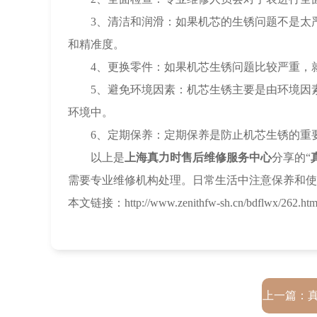
黑龙江省鸡西市鸡冠区红军
3、清洁和润滑：如果机芯的生锈问题不是太严
黑龙江省佳木斯市向阳区长
和精准度。
黑龙江省牡丹江市东安区太
4、更换零件：如果机芯生锈问题比较严重，就
黑龙江省七台河市桃山区大
5、避免环境因素：机芯生锈主要是由环境因素
黑龙江省齐齐哈尔市龙沙区
环境中。
黑龙江省双鸭山市尖山区新
6、定期保养：定期保养是防止机芯生锈的重要
黑龙江省绥化市北林区新华
以上是
上海真力时售后维修服务中心
分享的“
黑龙江省伊春市伊美区通河
需要专业维修机构处理。日常生活中注意保养和使
吉林省白城市洮北区明仁南
本文链接：http://www.zenithfw-sh.cn/bdflwx/262.htm
吉林省白山市浑江区浑江大
吉林省吉林市船营区河南街
吉林省辽源市龙山区人民大
吉林省梅河口市新华街道梅
吉林省四平市铁东区紫气大
上一篇：
吉林省松原市宁江区五环大