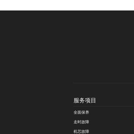
吉林省通化市东昌区环通乡
吉林省延边市延吉市解放路
辽宁省鞍山市铁东区站前街
辽宁省本溪市平山区胜利路
辽宁省朝阳市双塔区新华路
辽宁省丹东市振兴区七经街
辽宁省抚顺市新抚区东一路
辽宁省阜新市海州区解放大
辽宁省葫芦岛市连山区中央
辽宁省锦州市古塔区中央大
辽宁省辽阳市白塔区新运大
服务项目
辽宁省盘锦市兴隆台区石油
全面保养
辽宁省铁岭市银州区南马路
走时故障
辽宁省营口市站前区市府路
机芯故障
辽宁省沈阳市沈河区中街路1