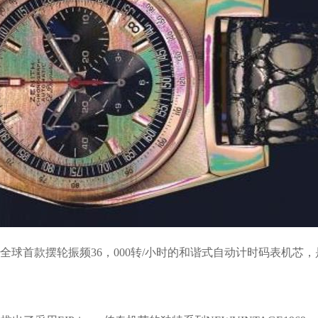
这是全球首款摆轮振频36，000转/小时的和谐式自动计时码表机芯