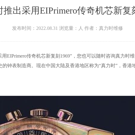
推出采用EIPrimero传奇机芯新复刻
发布时间：2022.08.31
浏览量：
人
作者：真力时维修
EIPrimero传奇机芯新复刻1969”，您也可以随时咨询真力时
历史的钟表制造商。现在中国大陆及香港地区称为“真力时”，香港