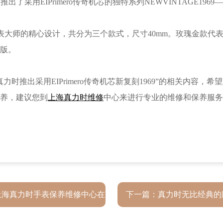
了采用EIPrimero传奇机芯的独特系列NEWVINTAGE1969—
经过制表大师的精心设计，共分为三个款式，尺寸40mm。玫瑰金款
版。
推出采用EIPrimero传奇机芯新复刻1969”的相关内容，
养，建议您到
上海真力时维修
中心来进行专业的维修和保养服务
上海真力时手表保养维修中心在
下一篇：
真力时无比经典的
哪儿呢？