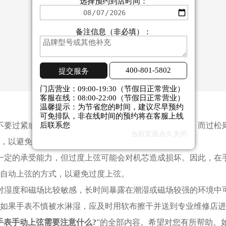
选择预约到店时间：
备注信息（非必填）：
400-801-5802
提交服务
门店营业：09:00-19:30（节假日正常营业）
客服在线：08:00-22:00（节假日正常营业）
温馨提示：为节省您的时间，建议尽早预约
可免排队，非在线时间的预约将在客服上线
要过紧或过松。过紧可能会导致发条断裂或损坏齿轮，而过松
后联系您
当前页面永久关闭
，以避免对手表造成不必要的损坏。
定的承受能力，但过度上弦可能会对机芯造成损坏。因此，在手
自动上弦的方式，以避免过度上弦。
湿度和磁场比较敏感，长时间暴露在潮湿或磁场较强的环境中
如果手表不慎被水淋湿，应及时用软布擦干并送到专业维修店进
手表手动上弦需要注意什么?
”的全部内容。希望对您有所帮助。