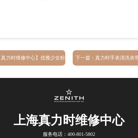
【真力时维修中心】优雅少女粉
下一篇：
真力时手表清洗表
么？
上海真力时
维修中心
服务电话：
400-801-5802