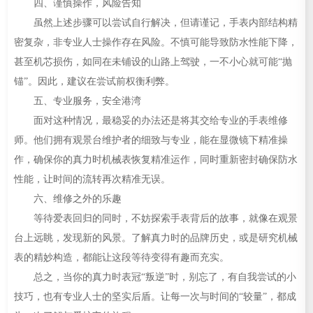
四、谨慎操作，风险告知
虽然上述步骤可以尝试自行解决，但请谨记，手表内部结构精
密复杂，非专业人士操作存在风险。不慎可能导致防水性能下降，
甚至机芯损伤，如同在未铺设的山路上驾驶，一不小心就可能“抛
锚”。因此，建议在尝试前权衡利弊。
五、专业服务，安全港湾
面对这种情况，最稳妥的办法还是将其交给专业的手表维修
师。他们拥有观景台维护者的细致与专业，能在显微镜下精准操
作，确保你的真力时机械表恢复精准运作，同时重新密封确保防水
性能，让时间的流转再次精准无误。
六、维修之外的乐趣
等待爱表回归的同时，不妨探索手表背后的故事，就像在观景
台上远眺，发现新的风景。了解真力时的品牌历史，或是研究机械
表的精妙构造，都能让这段等待变得有趣而充实。
总之，当你的真力时表冠“叛逆”时，别忘了，有自我尝试的小
技巧，也有专业人士的坚实后盾。让每一次与时间的“较量”，都成