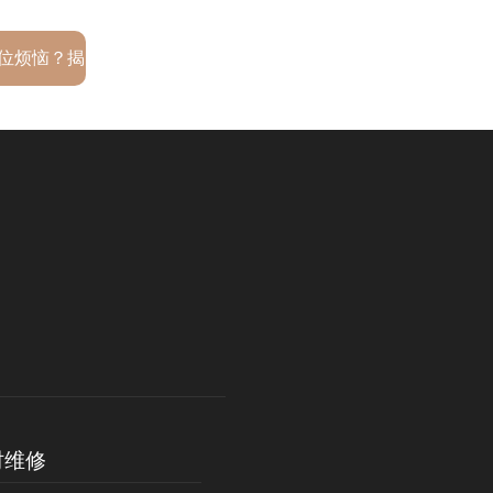
位烦恼？揭
合尽在此
时维修