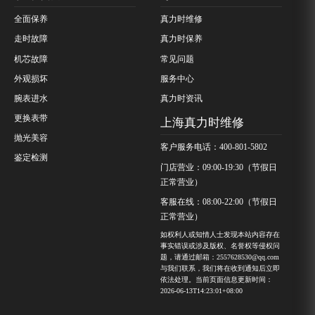
全面保养
真力时维修
走时故障
真力时保养
机芯故障
常见问题
外观损坏
服务中心
腕表进水
真力时资讯
更换表带
上海真力时维修
抛光美容
客户服务电话：400-801-5802
鉴定检测
门店营业：09:00-19:30（节假日
正常营业）
客服在线：08:00-22:00（节假日
正常营业）
如权利人或知情人士发现本站内容存在
事实错误或涉及版权、名誉权等侵权问
题，请通过邮箱：2557628530@qq.com
与我们联系，我们将在收到通知后立即
依法处理。当前页面信息更新时间：
2026-06-13T14:23:01+08:00