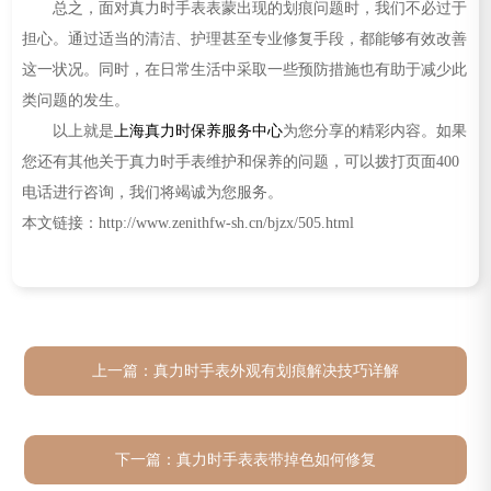
总之，面对真力时手表表蒙出现的划痕问题时，我们不必过于
辽宁省锦州市古塔区中央大街真力时售后服务中心（需提前预约）
担心。通过适当的清洁、护理甚至专业修复手段，都能够有效改善
辽宁省辽阳市白塔区新运大街真力时售后服务中心（需提前预约）
这一状况。同时，在日常生活中采取一些预防措施也有助于减少此
辽宁省盘锦市兴隆台区石油大街真力时售后服务中心（需提前预约）
类问题的发生。
辽宁省铁岭市银州区南马路真力时售后服务中心（需提前预约）
以上就是
上海真力时保养服务中心
为您分享的精彩内容。如果
辽宁省营口市站前区市府路与渤海大街交叉口真力时售后服务中心（需提前预约）
您还有其他关于真力时手表维护和保养的问题，可以拨打页面400
辽宁省沈阳市沈河区中街路137号亨得利名表维修授权店1楼真力时售后服务中心（需提前预约）
电话进行咨询，我们将竭诚为您服务。
辽宁省沈阳市沈河区中街路83号亨得利名表维修授权店1楼真力时售后服务中心（需提前预约）
本文链接：http://www.zenithfw-sh.cn/bjzx/505.html
北京市朝阳区建国门外大街甲6号华熙国际中心D座11层1102室真力时售后服务中心（需提前预约）
北京市东城区东长安街1号王府井东方广场W3座6层602室真力时售后服务中心（需提前预约）
河北省保定市竞秀区朝阳北大街北国先天下真力时售后服务中心（需提前预约）
内蒙古自治区阿拉善盟市左旗土尔扈特大街真力时售后服务中心（需提前预约）
上一篇：
真力时手表外观有划痕解决技巧详解
内蒙古自治区巴彦淖尔市临河区新华街真力时售后服务中心（需提前预约）
内蒙古自治区包头市青山区幸福路甲3号王府井百货名表维修真力时售后服务中心（需提前预约）
内蒙古自治区赤峰市红山区哈达街真力时售后服务中心（需提前预约）
下一篇：
真力时手表表带掉色如何修复
内蒙古自治区鄂尔多斯市东胜区伊金霍洛街真力时售后服务中心（需提前预约）