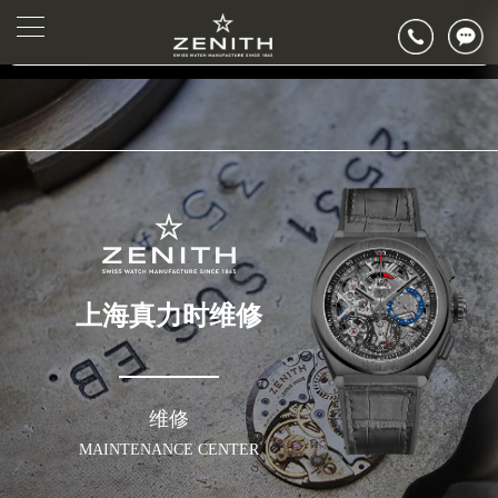
2026年8月真力时全国官方售后客户服务热线：400-801-5802
▲
公告>
2026年8月真力时售后服务中心最新网点地址：
▼
北京市东城区东长安街1号王府井东方广场W3座6层602室（需提前预约）
北京市朝阳区建国门外大街甲6号华熙国际中心D座11层1102室（需提前预约）
天津市和平区赤峰道136号天津国际金融中心26层2603室（需提前预约）
上海市徐汇区虹桥路3号港汇中心2座37层3705室（需提前预约）
上海市黄浦区南京东路299号宏伊国际广场写字楼8层806室（需提前预约）
南京市秦淮区中山南路1号南京中心22层22-C1-C3室（需提前预约）
常州市新北区龙锦路1590号现代传媒中心5号楼10层1008室（需提前预约）
上海真力时维修
徐州市鼓楼区淮海东路29号苏宁广场IFC国际金融中心35层3508室（需提前预约）
扬州市邗江区国展路29号星耀天地写字楼1号楼18层1803室（需提前预约）
盐城市盐都区世纪大道5号盐城金融城写字楼1号楼16层1604室（需提前预约）
泰州市海陵区永定东路399号置地商务中心东塔（华润万象城）17层1706室（需提前预约）
维修
宁波市江北区大闸南路500号来福士广场办公楼20层2009室（需提前预约）
MAINTENANCE CENTER
杭州市上城区钱江路1366号华润大厦A座5层503-5室（需提前预约）