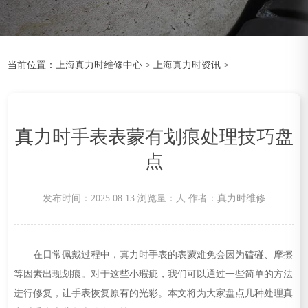
金华市金东区东市南街777号金华万达广场4号楼22楼2209室（需提前预约）
绍兴市越城区胜利东路379号世茂天际中心写字楼8层805室（需提前预约）
嘉兴市南湖区广益路705号嘉兴世界贸易中心A座13层1304室（需提前预约）
当前位置：
上海真力时维修中心
>
上海真力时资讯
>
南昌市红谷滩新区红谷中大道998号绿地双子塔（中央广场）A1座办公楼14层14-07室（需提前预约）
济南市历下区经十路11111号华润中心写字楼（万象城）15层1508室（需提前预约）
广州市天河区天河路230号万菱汇国际中心A塔7层704室（需提前预约）
真力时手表表蒙有划痕处理技巧盘
广州市越秀区环市东路371-375号世界贸易中心大厦南塔15层1507室（需提前预约）
深圳市罗湖区深南东路5001号华润大厦17层1701室（需提前预约）
点
惠州市惠城区江北文昌一路7号华贸大厦（华贸天地）1座30层30-05室（需提前预约）
厦门市思明区湖滨东路95号万象城华润大厦B座11层1104室（需提前预约）
发布时间：2025.08.13
浏览量：
人
作者：真力时维修
福州市晋安区竹屿路6号东二环泰禾广场2号楼5层509室（需提前预约）
成都市锦江区人民东路6号SAC东原中心24层2406B室（需提前预约）
在日常佩戴过程中，真力时手表的表蒙难免会因为磕碰、摩擦
重庆市江北区观音桥步行街2号融恒时代广场9层902室（需提前预约）
等因素出现划痕。对于这些小瑕疵，我们可以通过一些简单的方法
长沙市芙蓉区建湘路393号世茂环球金融中心写字楼10层1013室（需提前预约）
进行修复，让手表恢复原有的光彩。本文将为大家盘点几种处理真
郑州市二七区民主路10号华润大厦29层2905室（需提前预约）