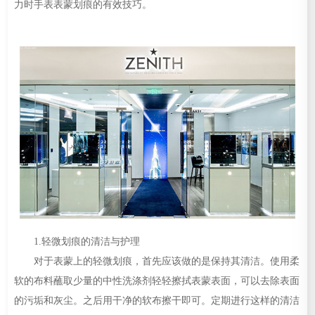
力时手表表蒙划痕的有效技巧。
太原市迎泽区迎泽街道解放路15号亨得利名表维修授权店3楼（需提前预约）
沈阳市沈河区中街路137号亨得利名表维修授权店1楼（需提前预约）
沈阳市沈河区中街路83号亨得利名表维修授权店1楼（需提前预约）
黑龙江省大庆市萨尔图区会战大街真力时售后服务中心（需提前预约）
黑龙江省鹤岗市向阳区红军路真力时售后服务中心（需提前预约）
黑龙江省黑河市爱辉区中央街真力时售后服务中心（需提前预约）
黑龙江省鸡西市鸡冠区红军路真力时售后服务中心（需提前预约）
黑龙江省佳木斯市向阳区长安路真力时售后服务中心（需提前预约）
黑龙江省牡丹江市东安区太平路真力时售后服务中心（需提前预约）
黑龙江省七台河市桃山区大同街真力时售后服务中心（需提前预约）
黑龙江省齐齐哈尔市龙沙区龙华路真力时售后服务中心（需提前预约）
1.轻微划痕的清洁与护理
黑龙江省双鸭山市尖山区新兴大街真力时售后服务中心（需提前预约）
对于表蒙上的轻微划痕，首先应该做的是保持其清洁。使用柔
黑龙江省绥化市北林区新华街与康庄路交叉口真力时售后服务中心（需提前预约）
软的布料蘸取少量的中性洗涤剂轻轻擦拭表蒙表面，可以去除表面
黑龙江省伊春市伊美区通河路真力时售后服务中心（需提前预约）
的污垢和灰尘。之后用干净的软布擦干即可。定期进行这样的清洁
吉林省白城市洮北区明仁南街真力时售后服务中心（需提前预约）