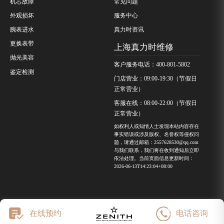
机芯故障
常见问题
山西省长治市潞州区英雄中路真力时售后服务中心（需提前预约）
外观损坏
服务中心
山西省太原市迎泽区迎泽街道解放路15号亨得利名表维修授权店3楼真力时售后服务中心（需提前预约）
腕表进水
真力时资讯
天津市和平区赤峰道136号天津国际金融中心26层2603室真力时售后服务中心（需提前预约）
更换表带
上海真力时维修
安徽省安庆市迎江区人民路真力时售后服务中心（需提前预约）
抛光美容
客户服务电话：400-801-5802
鉴定检测
安徽省蚌埠市蚌山区淮河路真力时售后服务中心（需提前预约）
门店营业：09:00-19:30（节假日
安徽省亳州市谯城区魏武大道真力时售后服务中心（需提前预约）
正常营业）
安徽省池州市贵池区长江路真力时售后服务中心（需提前预约）
客服在线：08:00-22:00（节假日
正常营业）
安徽省滁州市琅琊区南谯北路真力时售后服务中心（需提前预约）
如权利人或知情人士发现本站内容存在
安徽省阜阳市颍州区颍州北路真力时售后服务中心（需提前预约）
事实错误或涉及版权、名誉权等侵权问
题，请通过邮箱：2557628530@qq.com
安徽省淮北市相山区淮海路真力时售后服务中心（需提前预约）
与我们联系，我们将在收到通知后立即
依法处理。当前页面信息更新时间：
安徽省淮南市田家庵区国庆中路真力时售后服务中心（需提前预约）
2026-06-13T14:23:04+08:00
安徽省黄山市屯溪区黄山西路真力时售后服务中心（需提前预约）
安徽省六安市金安区解放中路真力时售后服务中心（需提前预约）
安徽省马鞍山市雨山区湖南西路真力时售后服务中心（需提前预约）
在线预约
电话咨询
安徽省宿州市埇桥区人民中路真力时售后服务中心（需提前预约）