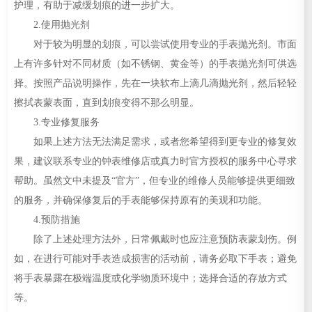
护理，有助于减缓划痕的进一步扩大。
吉林省白山市浑江区浑江大街真力时售后服务中心（需提前预约）
2.使用抛光剂
吉林省吉林市船营区河南街真力时售后服务中心（需提前预约）
对于较为明显的划痕，可以尝试使用专业的手表抛光剂。市面
吉林省辽源市龙山区人民大街真力时售后服务中心（需提前预约）
上有许多针对不同材质（如不锈钢、黄金等）的手表抛光剂可供选
吉林省梅河口市新华街道梅河大街真力时售后服务中心（需提前预约）
择。按照产品说明操作，先在一块软布上滴几滴抛光剂，然后轻轻
吉林省四平市铁东区紫气大路与南九经街交汇处真力时售后服务中心（需提前预约）
擦拭表蒙表面，直到划痕变得不那么明显。
吉林省松原市宁江区五环大街真力时售后服务中心（需提前预约）
3.专业修复服务
吉林省通化市东昌区环通乡江南大街真力时售后服务中心（需提前预约）
如果上述方法无法满足需求，或者您希望得到更专业的修复效
吉林省延边市延吉市解放路真力时售后服务中心（需提前预约）
果，建议联系专业的钟表维修店或真力时官方授权的服务中心寻求
帮助。虽然文中未提及“官方”，但专业的维修人员能够提供更细致
辽宁省鞍山市铁东区站前街真力时售后服务中心（需提前预约）
的服务，并确保修复后的手表能够保持原有的美观和功能。
辽宁省本溪市平山区胜利路真力时售后服务中心（需提前预约）
4.预防措施
辽宁省朝阳市双塔区新华路真力时售后服务中心（需提前预约）
除了上述处理方法外，日常佩戴时也应注意预防表蒙划伤。例
辽宁省丹东市振兴区七经街真力时售后服务中心（需提前预约）
如，在进行可能对手表造成损害的活动前，请务必取下手表；避免
辽宁省抚顺市新抚区东一路真力时售后服务中心（需提前预约）
将手表暴露在极端温度或化学物质环境中；选择合适的存放方式
辽宁省阜新市海州区解放大街真力时售后服务中心（需提前预约）
等。
辽宁省葫芦岛市连山区中央路真力时售后服务中心（需提前预约）