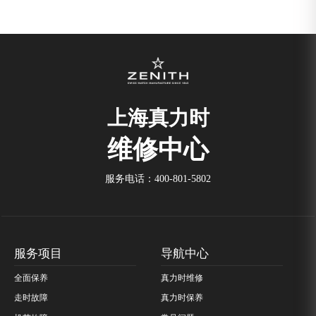
内蒙古自治区呼伦贝尔市海拉尔区中央街真力时售后服务中心（需提前预约）
内蒙古自治区通辽市科尔沁区明仁大街真力时售后服务中心（需提前预约）
内蒙古自治区乌海市海勃湾区人民南路真力时售后服务中心（需提前预约）
内蒙古自治区乌兰察布市集宁区恩和大街真力时售后服务中心（需提前预约）
内蒙古自治区锡林郭勒盟市锡林浩特市光明街与额尔敦路交叉口真力时售后服务中心（需提前预约）
上海真力时
内蒙古自治区兴安盟市乌兰浩特市兴安大街真力时售后服务中心（需提前预约）
维修中心
山西省大同市平城区迎宾街真力时售后服务中心（需提前预约）
山西省晋城市城区黄华街真力时售后服务中心（需提前预约）
服务电话：
400-801-5802
山西省晋中市榆次区顺城街真力时售后服务中心（需提前预约）
山西省临汾市尧都区解放路真力时售后服务中心（需提前预约）
山西省吕梁市离石区永宁中路与建设街交叉口真力时售后服务中心（需提前预约）
山西省朔州市朔城区怡西路与鄯阳西街交汇处真力时售后服务中心（需提前预约）
服务项目
导航中心
山西省忻州市忻府区和平东街与七一南路交叉口真力时售后服务中心（需提前预约）
全面保养
真力时维修
山西省阳泉市郊区平阳东街与新城大道交叉口真力时售后服务中心（需提前预约）
走时故障
真力时保养
山西省运城市盐湖区河东街真力时售后服务中心（需提前预约）