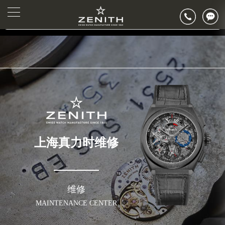
2026年真力时中国区售后服务网络优化升级公告
▲
公告>
2026年8月真力时全国官方售后客户服务热线：400-801-5802
▼
2026年8月真力时售后服务中心最新网点地址：
北京市东城区东长安街1号王府井东方广场W3座6层602室（需提前预约）
北京市朝阳区建国门外大街甲6号华熙国际中心D座11层1102室（需提前预约）
天津市和平区赤峰道136号天津国际金融中心26层2603室（需提前预约）
上海市徐汇区虹桥路3号港汇中心2座37层3705室（需提前预约）
上海市黄浦区南京东路299号宏伊国际广场写字楼8层806室（需提前预约）
南京市秦淮区中山南路1号南京中心22层22-C1-C3室（需提前预约）
上海真力时维修
常州市新北区龙锦路1590号现代传媒中心5号楼10层1008室（需提前预约）
徐州市鼓楼区淮海东路29号苏宁广场IFC国际金融中心35层3508室（需提前预约）
扬州市邗江区国展路29号星耀天地写字楼1号楼18层1803室（需提前预约）
盐城市盐都区世纪大道5号盐城金融城写字楼1号楼16层1604室（需提前预约）
维修
泰州市海陵区永定东路399号置地商务中心东塔（华润万象城）17层1706室（需提前预约）
MAINTENANCE CENTER
宁波市江北区大闸南路500号来福士广场办公楼20层2009室（需提前预约）