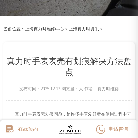
杭州市上城区钱江路1366号华润大厦A座5层503-5室（需提前预约）
金华市金东区东市南街777号金华万达广场4号楼22楼2209室（需提前预约）
绍兴市越城区胜利东路379号世茂天际中心写字楼8层805室（需提前预约）
当前位置：
上海真力时维修中心
>
上海真力时资讯
>
嘉兴市南湖区广益路705号嘉兴世界贸易中心A座13层1304室（需提前预约）
南昌市红谷滩新区红谷中大道998号绿地双子塔（中央广场）A1座办公楼14层14-07室（需提前预约）
济南市历下区经十路11111号华润中心写字楼（万象城）15层1508室（需提前预约）
真力时手表表壳有划痕解决方法盘
广州市天河区天河路230号万菱汇国际中心A塔7层704室（需提前预约）
广州市越秀区环市东路371-375号世界贸易中心大厦南塔15层1507室（需提前预约）
点
深圳市罗湖区深南东路5001号华润大厦17层1701室（需提前预约）
惠州市惠城区江北文昌一路7号华贸大厦（华贸天地）1座30层30-05室（需提前预约）
发布时间：2025.12.12
浏览量：
人
作者：真力时维修
厦门市思明区湖滨东路95号万象城华润大厦B座11层1104室（需提前预约）
福州市晋安区竹屿路6号东二环泰禾广场2号楼5层509室（需提前预约）
真力时手表表壳划痕问题，是许多手表爱好者在使用过程中可
成都市锦江区人民东路6号SAC东原中心24层2406B室（需提前预约）
能遇到的问题。面对划痕，正确的处理方法不仅能保持手表的美
重庆市江北区观音桥步行街2号融恒时代广场9层902室（需提前预约）
在线预约
电话咨询
观，还能延长其使用寿命。下面是一些针对真力时手表表壳划痕的
长沙市芙蓉区建湘路393号世茂环球金融中心写字楼10层1013室（需提前预约）